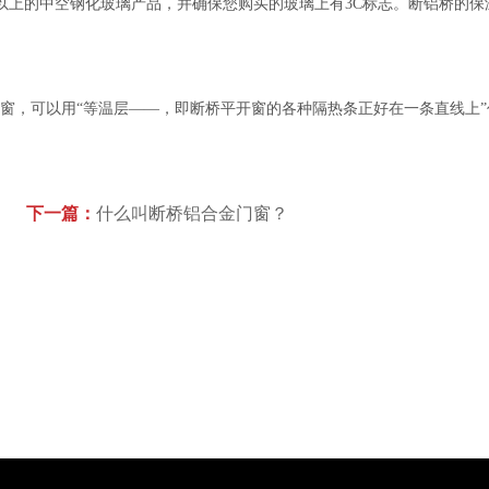
以上的中空钢化玻璃产品，并确保您购买的玻璃上有3C标志。断铝桥的保
窗，可以用“等温层——，即断桥平开窗的各种隔热条正好在一条直线上”
下一篇：
什么叫断桥铝合金门窗？